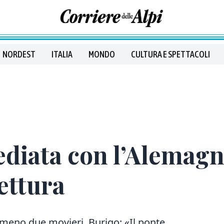
NORDEST
ITALIA
MONDO
CULTURA E SPETTACOLI
diata con l’Alemagna 
fettura
lmeno due movieri. Burigo: «Il ponte