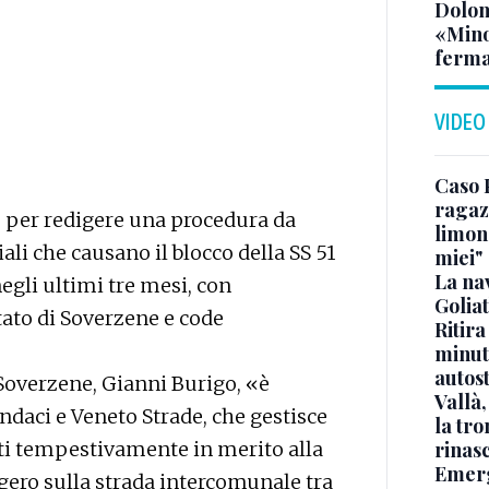
Dolom
«Minor
ferma
VIDEO
Caso 
ragaz
io per redigere una procedura da
limona
ali che causano il blocco della SS 51
miei"
La na
egli ultimi tre mesi, con
Golia
tato di Soverzene e code
Ritira
minuti
autos
 Soverzene, Gianni Burigo, «è
Vallà
indaci e Veneto Strade, che gestisce
la tro
ati tempestivamente in merito alla
rinasc
Emerg
eggero sulla strada intercomunale tra