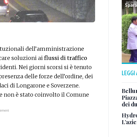
ituzionali dell’amministrazione
care soluzioni ai
flussi di traffico
identi. Nei giorni scorsi si è tenuto
LEGGI
presenza delle forze dell’ordine, dei
daci di Longarone e Soverzene.
Bellu
re non è stato coinvolto il Comune
Piazza
dei du
Hydro
L’azi