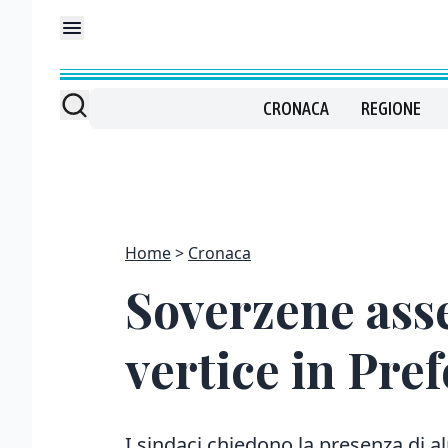
CRONACA
REGIONE
Home
Cronaca
Soverzene asse
vertice in Pre
I sindaci chiedono la presenza di a