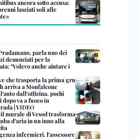
itibus ancora sotto accusa:
enni lasciati soli alle
te»
Pradamano, parla uno dei
zi denunciati per la
ta: "Volevo anche aiutare i
ve che trasporta la prima gru
th arriva a Monfalcone
 l'auto dall'officina, pochi
 dopo va a fuoco in
trada | VIDEO
, il murale di Vesod trasforma
mba d'aria in un inno alla
ita
enza infermieri, l'assessore