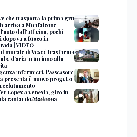
ve che trasporta la prima gru
th arriva a Monfalcone
 l'auto dall'officina, pochi
 dopo va a fuoco in
trada | VIDEO
, il murale di Vesod trasforma
mba d'aria in un inno alla
ita
enza infermieri, l'assessore
a presenta il nuovo progetto
l reclutamento
er Lopez a Venezia, giro in
la cantando Madonna