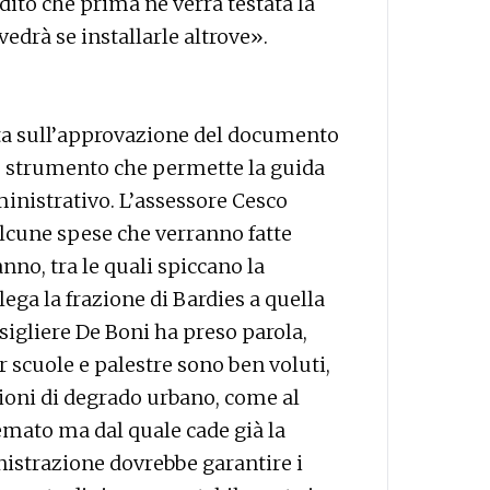
adito che prima ne verrà testata la
edrà se installarle altrove».
ata sull’approvazione del documento
o strumento che permette la guida
ministrativo. L’assessore Cesco
lcune spese che verranno fatte
no, tra le quali spiccano la
lega la frazione di Bardies a quella
nsigliere De Boni ha preso parola,
 scuole e palestre sono ben voluti,
ioni di degrado urbano, come al
emato ma dal quale cade già la
strazione dovrebbe garantire i