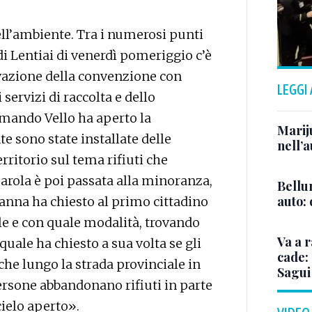
ell’ambiente. Tra i numerosi punti
i Lentiai di venerdì pomeriggio c’è
ovazione della convenzione con
LEGGI
servizi di raccolta e dello
rmando Vello ha aperto la
Marij
e sono state installate delle
nell’a
erritorio sul tema rifiuti che
arola è poi passata alla minoranza,
Bellu
auto:
Zanna ha chiesto al primo cittadino
le e con quale modalità, trovando
Va a r
quale ha chiesto a sua volta se gli
cade: 
he lungo la strada provinciale in
Sagui
rsone abbandonano rifiuti in parte
cielo aperto».