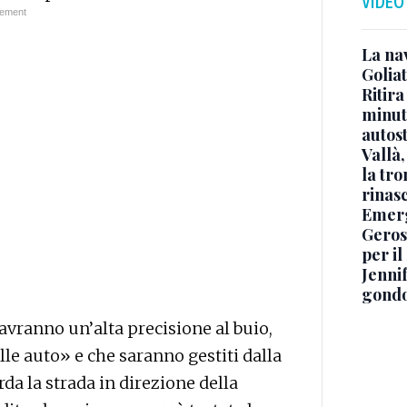
VIDEO
La na
Golia
Ritira
minuti
autos
Vallà
la tro
rinasc
Emerg
Geros
per i
Jennif
gondo
avranno un’alta precisione al buio,
lle auto» e che saranno gestiti dalla
da la strada in direzione della