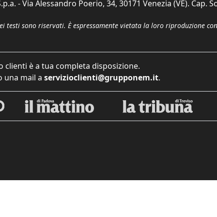
p.a. - Via Alessandro Poerio, 34, 30171 Venezia (VE). Cap. So
dei testi sono riservati. È espressamente vietata la loro riproduzione co
o clienti è a tua completa disposizione.
 una mail a
servizioclienti@grupponem.it
.
iva sulla raccolta
Le tue preferenze relative alla priva