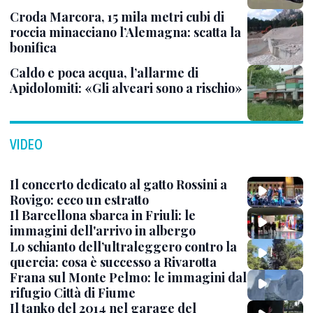
Croda Marcora, 15 mila metri cubi di
roccia minacciano l’Alemagna: scatta la
bonifica
Caldo e poca acqua, l’allarme di
Apidolomiti: «Gli alveari sono a rischio»
VIDEO
Il concerto dedicato al gatto Rossini a
Rovigo: ecco un estratto
Il Barcellona sbarca in Friuli: le
immagini dell'arrivo in albergo
Lo schianto dell’ultraleggero contro la
quercia: cosa è successo a Rivarotta
Frana sul Monte Pelmo: le immagini dal
rifugio Città di Fiume
Il tanko del 2014 nel garage del