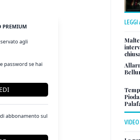
LEGGI
 PREMIUM
Malte
servato agli
interv
chiusa
e password se hai
Allar
Bellun
EDI
Tempo
Pioda
Palaf
te di abbonamento sul
VIDEO