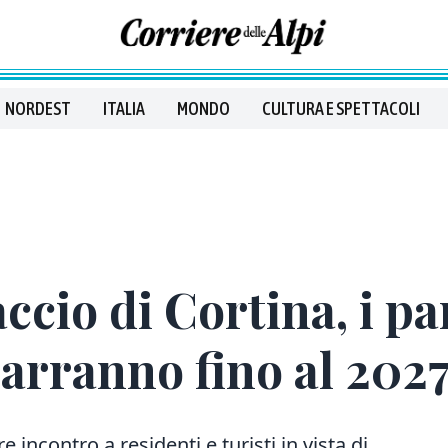
NORDEST
ITALIA
MONDO
CULTURA E SPETTACOLI
accio di Cortina, i p
arranno fino al 202
 incontro a residenti e turisti in vista di