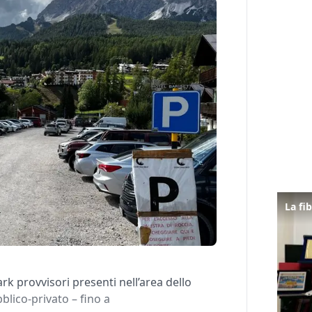
rk provvisori presenti nell’area dello
bblico-privato – fino a