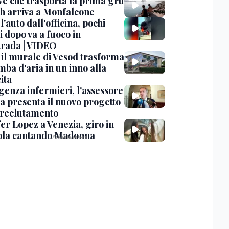
ve che trasporta la prima gru
th arriva a Monfalcone
 l'auto dall'officina, pochi
 dopo va a fuoco in
trada | VIDEO
, il murale di Vesod trasforma
mba d'aria in un inno alla
ita
enza infermieri, l'assessore
a presenta il nuovo progetto
l reclutamento
er Lopez a Venezia, giro in
la cantando Madonna