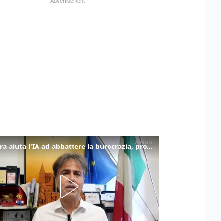
La fibra aiuta l'IA ad abbattere la burocrazia, progetto pilota in Veneto