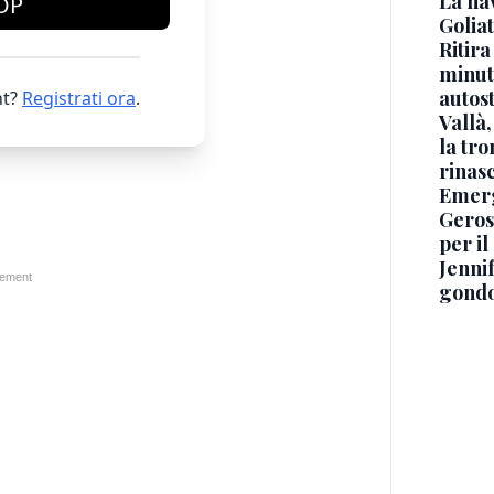
La na
OP
Golia
Ritira
minuti
autos
t?
Registrati ora
.
Vallà
la tro
rinasc
Emerg
Geros
per i
Jennif
gondo