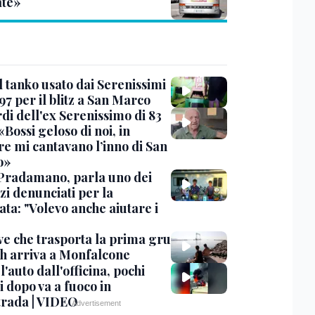
te»
l tanko usato dai Serenissimi
97 per il blitz a San Marco
rdi dell'ex Serenissimo di 83
«Bossi geloso di noi, in
re mi cantavano l’inno di San
o»
Pradamano, parla uno dei
zi denunciati per la
ta: "Volevo anche aiutare i
ve che trasporta la prima gru
th arriva a Monfalcone
 l'auto dall'officina, pochi
 dopo va a fuoco in
trada | VIDEO