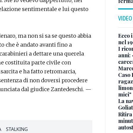
ni. Me lo vedevo dappertutto, nel
ferma
relazione sentimentale e lui questo
VIDEO
Ecco i
denaro, ma non si sa se questo abbia
nel 19
 che è andato avanti fino a
I rico
 carabinieri a dettare una querela
anni: 
carce
e costituita parte civile con
Marc
isarcita e ha fatto retromarcia,
Caso 
 sentenza di non doversi procedere
ragaz
limona
nunciata dal giudice Zantedeschi. —
miei"
La na
Golia
Ritira
minuti
autos
A
STALKING