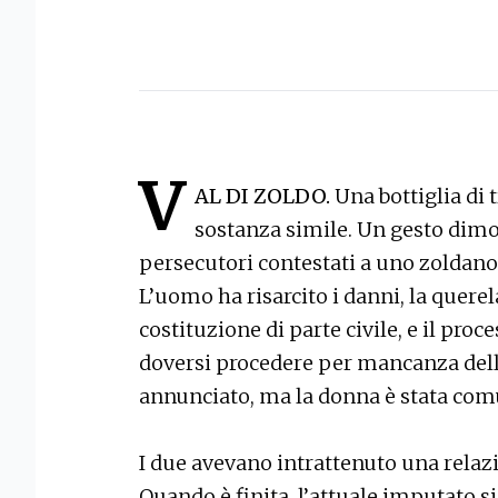
V
AL DI ZOLDO.
Una bottiglia di 
sostanza simile. Un gesto dimos
persecutori contestati a uno zoldano 
L’uomo ha risarcito i danni, la querela
costituzione di parte civile, e il pro
doversi procedere per mancanza dell
annunciato, ma la donna è stata comu
I due avevano intrattenuto una relazi
Quando è finita, l’attuale imputato si