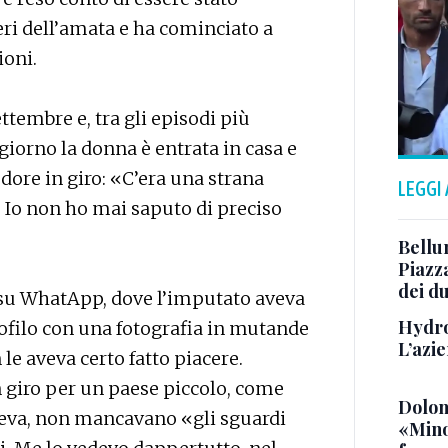
eri dell’amata e ha cominciato a
ioni.
ettembre e, tra gli episodi più
 giorno la donna è entrata in casa e
dore in giro: «C’era una strana
LEGGI
. Io non ho mai saputo di preciso
Bellu
Piazza
dei du
 su WhatApp, dove l’imputato aveva
Hydro
rofilo con una fotografia in mutande
L’azi
le aveva certo fatto piacere.
n giro per un paese piccolo, come
Dolom
deva, non mancavano «gli sguardi
«Minor