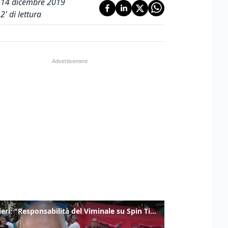
14 dicembre 2019
2
' di lettura
Gualtieri: "Responsabilità del Viminale su Spin Time? La posizione dei partiti è nota"