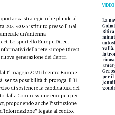
VIDEO
’importanza strategica che plaude al
La na
Golia
 2021-2025 istituito presso il Gal
Ritira
 camerale un’antenna
minuti
ect. Lo sportello Europe Direct
autos
Vallà
nformativi della rete Europe Direct
la tro
la nuova generazione dei Centri
rinasc
Emerg
Geros
 dal 1° maggio 2021 il centro Europe
per i
 senza possibilità di proroga, il 31
Jennif
gondo
ciso di sostenere la candidatura del
etto dalla Commissione europea per
ect, proponendo anche l’istituzione
d’informazione” legata al centro.