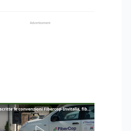
Sottoscritte le convenzioni Fibercop-Invitalia, fibra ottica per 477 mila civici