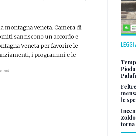
lla montagna veneta. Camera di
omiti sanciscono un accordo e
LEGGI
ntagna Veneta per favorire le
inanziamenti, i programmi e le
Tempo
Pioda
Palaf
Feltr
mensa
le sp
Incen
Zoldo:
torna