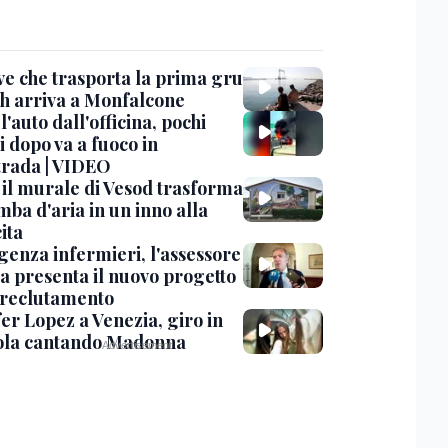
ve che trasporta la prima gru
th arriva a Monfalcone
 l'auto dall'officina, pochi
 dopo va a fuoco in
trada | VIDEO
, il murale di Vesod trasforma
mba d'aria in un inno alla
ita
enza infermieri, l'assessore
a presenta il nuovo progetto
l reclutamento
er Lopez a Venezia, giro in
la cantando Madonna