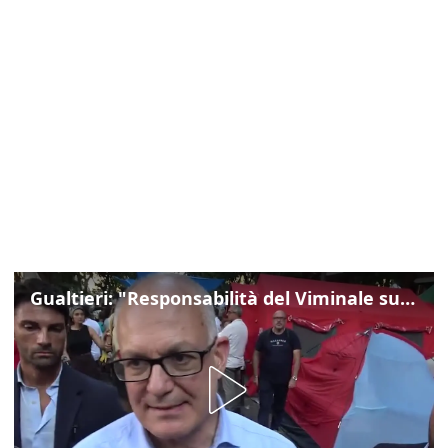
Gualtieri: "Responsabilità del Viminale su Spin Time? La posizione dei partiti è nota"