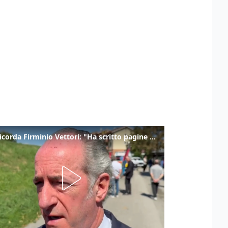
Zaia ricorda Firminio Vettori: "Ha scritto pagine di storia del nostro territorio"