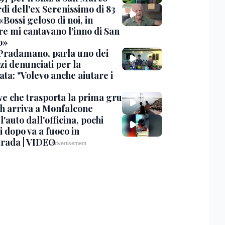
rdi dell'ex Serenissimo di 83
«Bossi geloso di noi, in
re mi cantavano l’inno di San
o»
Pradamano, parla uno dei
zi denunciati per la
ta: "Volevo anche aiutare i
ve che trasporta la prima gru
th arriva a Monfalcone
 l'auto dall'officina, pochi
 dopo va a fuoco in
trada | VIDEO