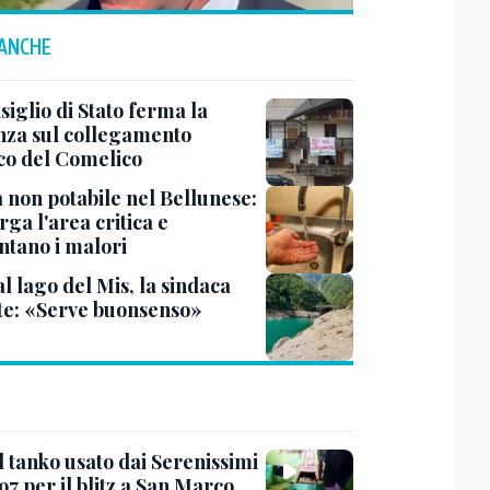
 ANCHE
siglio di Stato ferma la
nza sul collegamento
ico del Comelico
 non potabile nel Bellunese:
arga l'area critica e
tano i malori
al lago del Mis, la sindaca
te: «Serve buonsenso»
l tanko usato dai Serenissimi
97 per il blitz a San Marco