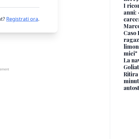
I rico
anni: 
t?
Registrati ora
.
carce
Marc
Caso 
ragaz
limona
miei"
La na
Golia
Ritira
minuti
autos