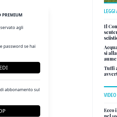
LEGGI
 PREMIUM
Il Con
servato agli
sente
sciist
e password se hai
Acqua
si all
aumen
EDI
Tuffi 
avver
te di abbonamento sul
VIDEO
Ecco i
OP
nel 19