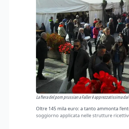
La fiera del pom prussian a Faller è apprezzatissima dai 
Oltre 145 mila euro: a tanto ammonta l’entra
soggiorno applicata nelle strutture ricettiv