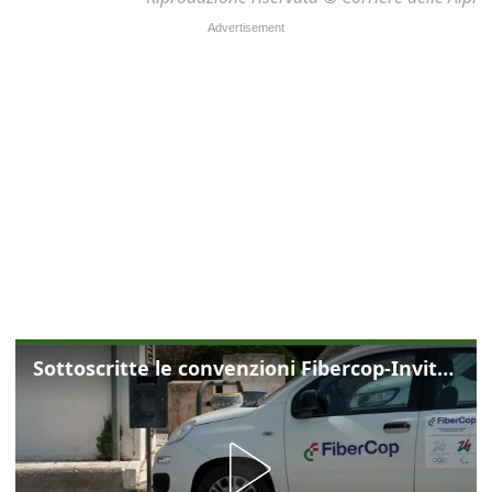
Sottoscritte le convenzioni Fibercop-Invitalia, fibra ottica per 477 mila civici