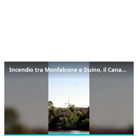
Incendio tra Monfalcone e Duino, il Canadair in azione per fermare le fiamme sul fronte dell’A4