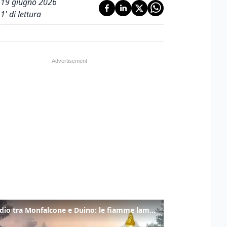
19 giugno 2026
1
' di lettura
Incendio tra Monfalcone e Duino: le fiamme lambiscono la strada