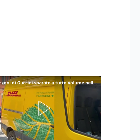
Le canzoni di Guccini sparate a tutto volume nella strada dove abitava