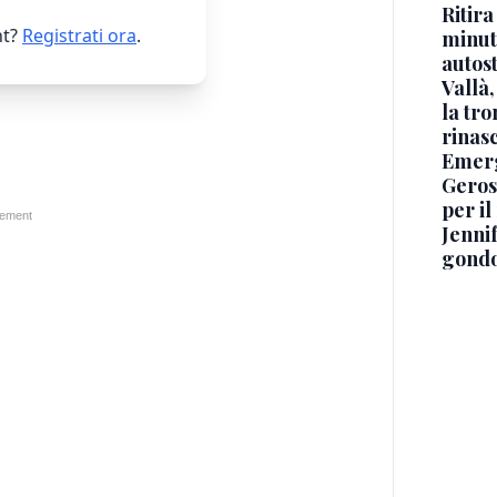
Ritira
t?
Registrati ora
.
minuti
autos
Vallà
la tro
rinasc
Emerg
Geros
per i
Jennif
gondo