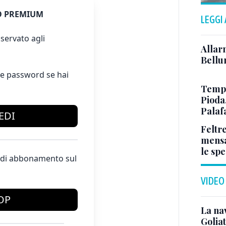
 PREMIUM
LEGGI
servato agli
Allar
Bellun
e password se hai
Tempo
Pioda
Palaf
EDI
Feltr
mensa
le sp
te di abbonamento sul
VIDEO
OP
La na
Golia