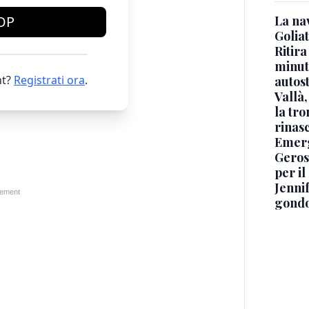
La na
OP
Golia
Ritira
minuti
t?
Registrati ora
.
autos
Vallà
la tro
rinasc
Emerg
Geros
per i
Jennif
gondo