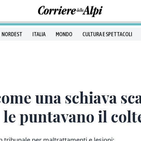
NORDEST
ITALIA
MONDO
CULTURA E SPETTACOLI
 come una schiava sc
: le puntavano il colte
 tribunale per maltrattamenti e lesioni: