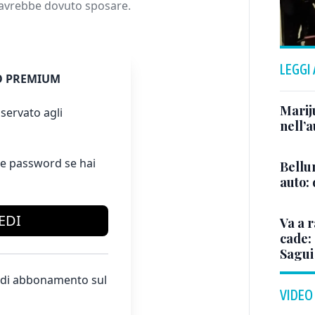
i avrebbe dovuto sposare.
LEGGI
 PREMIUM
Marij
servato agli
nell’a
e password se hai
Bellu
auto:
EDI
Va a r
cade: 
Sagui
te di abbonamento sul
VIDEO