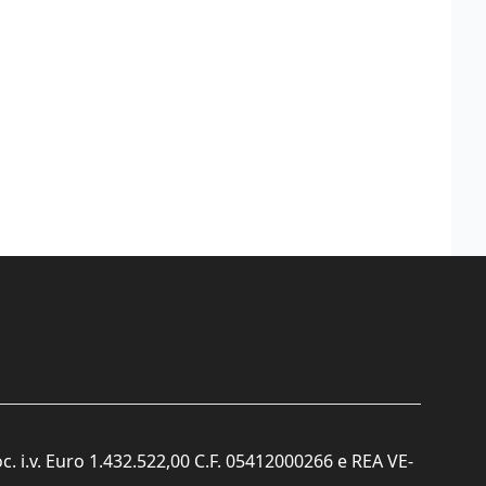
c. i.v. Euro 1.432.522,00 C.F. 05412000266 e REA VE-