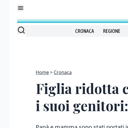
CRONACA
REGIONE
Home
Cronaca
Figlia ridotta
i suoi genitori
Papà e mamma sono stati portati in