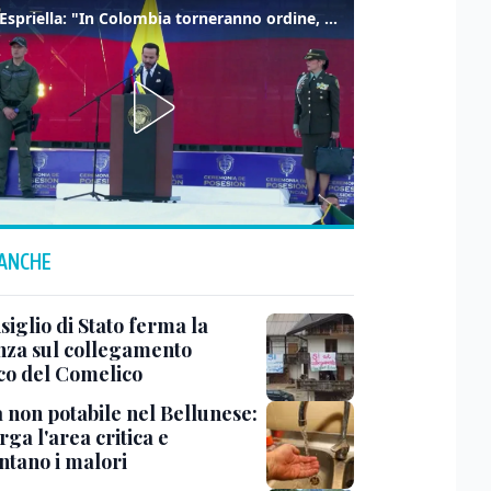
De la Espriella: "In Colombia torneranno ordine, autorità e libertà"
 ANCHE
siglio di Stato ferma la
nza sul collegamento
ico del Comelico
 non potabile nel Bellunese:
arga l'area critica e
tano i malori