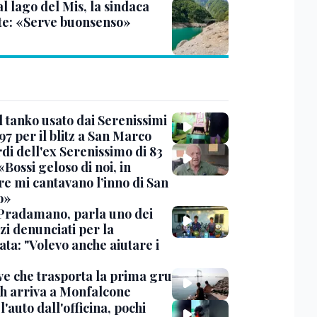
al lago del Mis, la sindaca
te: «Serve buonsenso»
l tanko usato dai Serenissimi
97 per il blitz a San Marco
rdi dell'ex Serenissimo di 83
«Bossi geloso di noi, in
re mi cantavano l’inno di San
o»
Pradamano, parla uno dei
zi denunciati per la
ta: "Volevo anche aiutare i
ve che trasporta la prima gru
th arriva a Monfalcone
 l'auto dall'officina, pochi