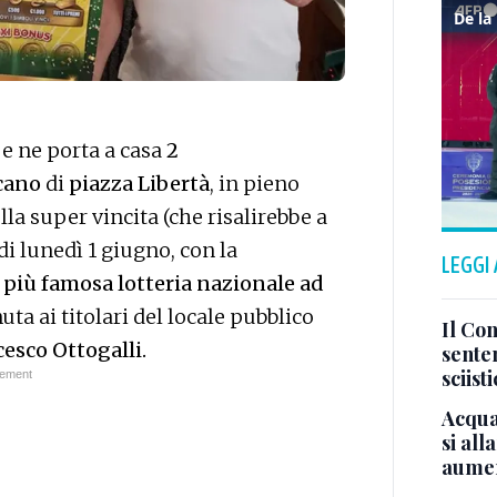
i
e ne porta a casa
2
cano
di
piazza Libertà
, in pieno
la super vincita (che risalirebbe a
di lunedì 1 giugno, con la
LEGGI
a più famosa lotteria nazionale ad
uta ai titolari del locale pubblico
Il Con
esco Ottogalli.
sente
sciist
Acqua
si all
aumen