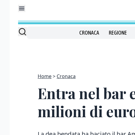
CRONACA
REGIONE
Home
Cronaca
Entra nel bar e
milioni di eur
La dea bendata ha baciato il bar Amer