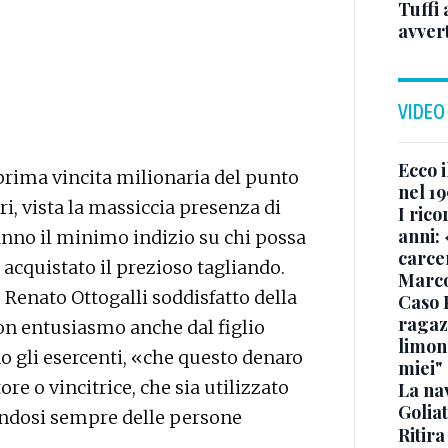
Tuffi 
avver
VIDEO
Ecco i
 prima vincita milionaria del punto
nel 19
ari, vista la massiccia presenza di
I rico
anni: 
hanno il minimo indizio su chi possa
carce
 acquistato il prezioso tagliando.
Marc
 Renato Ottogalli soddisfatto della
Caso 
ragaz
con entusiasmo anche dal figlio
limona
gli esercenti, «che questo denaro
miei"
ore o vincitrice, che sia utilizzato
La na
Golia
andosi sempre delle persone
Ritira