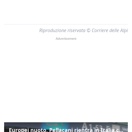
Riproduzione riservata © Corriere delle Alpi
Europei nuoto, Pellacani rientra in Italia con gli azzurri dei tuffi