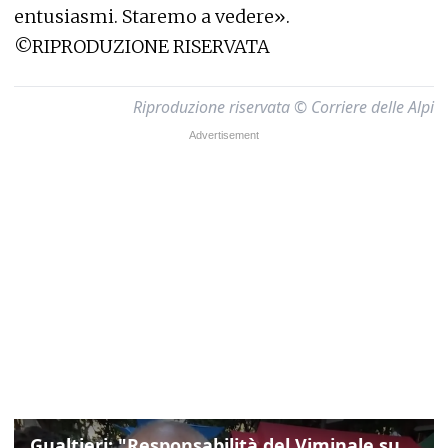
entusiasmi. Staremo a vedere».
©RIPRODUZIONE RISERVATA
Riproduzione riservata © Corriere delle Alpi
Gualtieri: "Responsabilità del Viminale su Spin Time? La posizione dei partiti è nota"