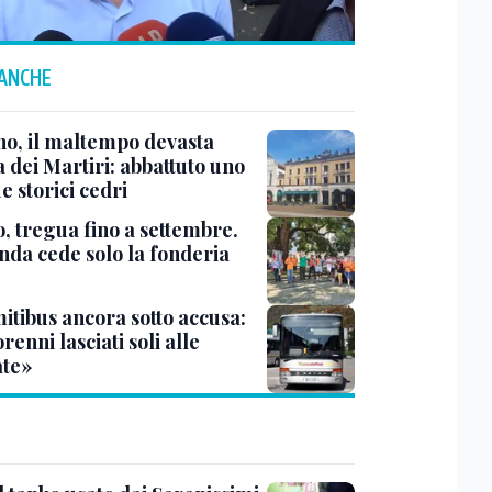
 ANCHE
no, il maltempo devasta
 dei Martiri: abbattuto uno
e storici cedri
, tregua fino a settembre.
enda cede solo la fonderia
itibus ancora sotto accusa:
enni lasciati soli alle
te»