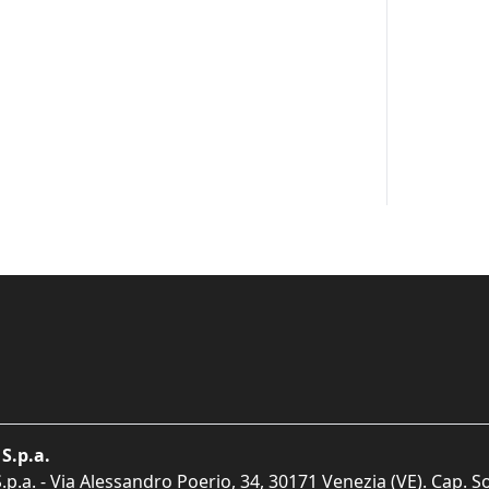
S.p.a.
p.a. - Via Alessandro Poerio, 34, 30171 Venezia (VE). Cap. So