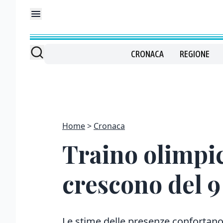
CRONACA
REGIONE
Home
Cronaca
Traino olimpic
crescono del 9
Le stime delle presenze confortano