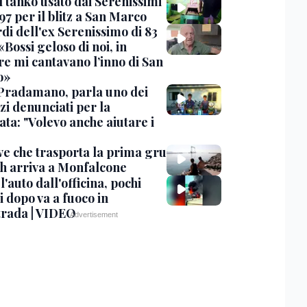
l tanko usato dai Serenissimi
97 per il blitz a San Marco
rdi dell'ex Serenissimo di 83
«Bossi geloso di noi, in
re mi cantavano l’inno di San
o»
Pradamano, parla uno dei
zi denunciati per la
ta: "Volevo anche aiutare i
ve che trasporta la prima gru
th arriva a Monfalcone
 l'auto dall'officina, pochi
 dopo va a fuoco in
trada | VIDEO