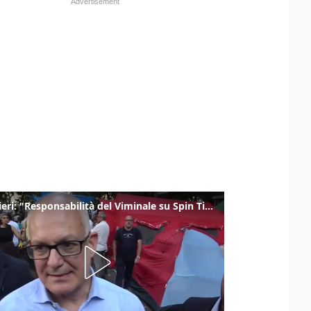
Gualtieri: "Responsabilità del Viminale su Spin Time? La posizione dei partiti è nota"