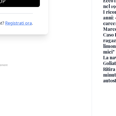
Ecco i
OP
nel 19
I rico
anni: 
t?
Registrati ora
.
carce
Marc
Caso 
ragaz
limona
miei"
La na
Golia
Ritira
minuti
autos