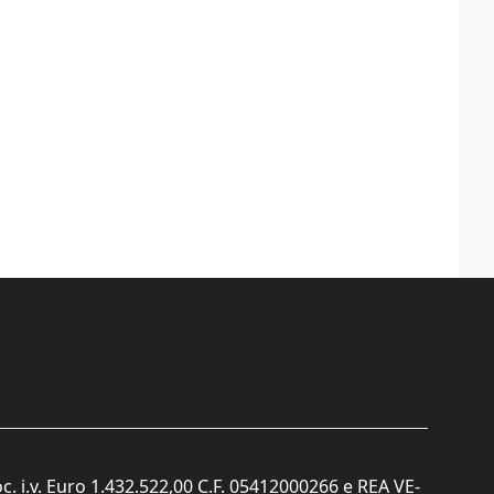
c. i.v. Euro 1.432.522,00 C.F. 05412000266 e REA VE-