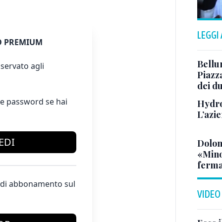
LEGGI
 PREMIUM
Bellu
servato agli
Piazza
dei du
e password se hai
Hydro
L’azi
EDI
Dolom
«Minor
ferma
te di abbonamento sul
VIDEO