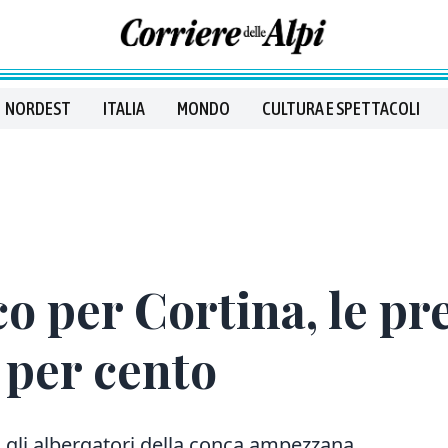
NORDEST
ITALIA
MONDO
CULTURA E SPETTACOLI
o per Cortina, le pr
 per cento
 gli albergatori della conca ampezzana,