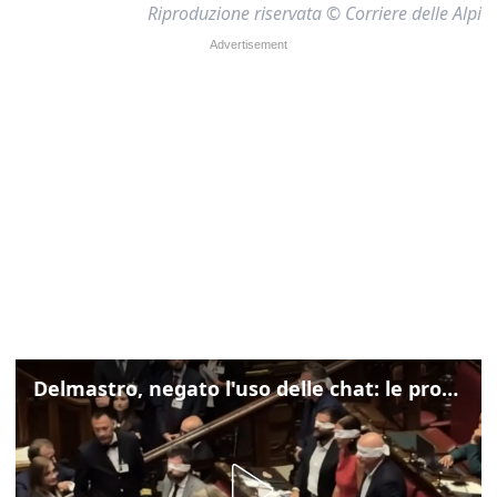
Riproduzione riservata © Corriere delle Alpi
Delmastro, negato l'uso delle chat: le proteste di Avs e M5s