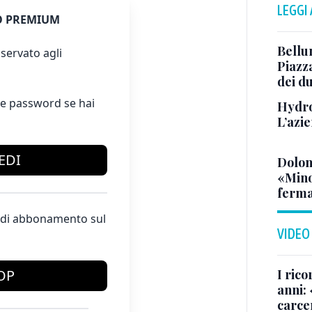
LEGGI
 PREMIUM
Bellu
servato agli
Piazza
dei du
e password se hai
Hydro
L’azi
EDI
Dolom
«Minor
ferma
te di abbonamento sul
VIDEO
I rico
OP
anni: 
carce