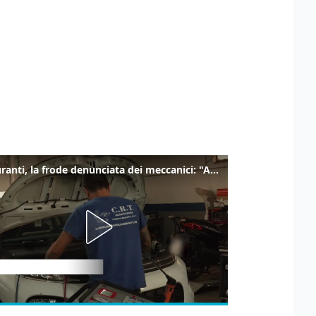
Carburanti, la frode denunciata dei meccanici: "Acqua in gasolio e benzina"