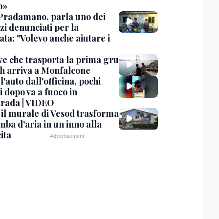
o»
Pradamano, parla uno dei
zi denunciati per la
ta: "Volevo anche aiutare i
ve che trasporta la prima gru
th arriva a Monfalcone
 l'auto dall'officina, pochi
 dopo va a fuoco in
trada | VIDEO
, il murale di Vesod trasforma
mba d'aria in un inno alla
ita