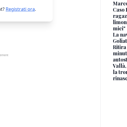
Marc
t?
Registrati ora
.
Caso 
ragaz
limona
miei"
La na
Golia
Ritira
minuti
autos
Vallà
la tro
rinasc