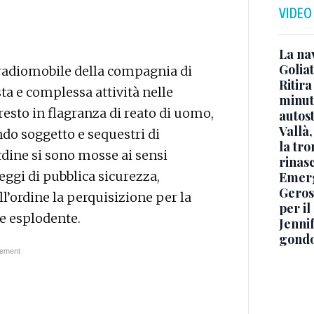
VIDEO
La na
Golia
 radiomobile della compagnia di
Ritira
ta e complessa attività nelle
minuti
esto in flagranza di reato di uomo,
autos
Vallà
ndo soggetto e sequestri di
la tro
ordine si sono mosse ai sensi
rinasc
leggi di pubblica sicurezza,
Emerg
Geros
l’ordine la perquisizione per la
per i
le esplodente.
Jennif
gondo