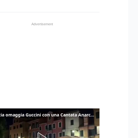
Venezia omaggia Guccini con una Cantata Anarchica in campo Santa Margherita