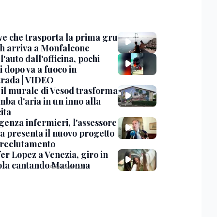
ve che trasporta la prima gru
th arriva a Monfalcone
 l'auto dall'officina, pochi
 dopo va a fuoco in
trada | VIDEO
, il murale di Vesod trasforma
mba d'aria in un inno alla
ita
enza infermieri, l'assessore
a presenta il nuovo progetto
l reclutamento
er Lopez a Venezia, giro in
la cantando Madonna