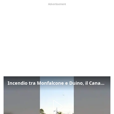
Incendio tra Monfalcone e Duino, il Canadair in azione per fermare le fiamme sul fronte dell’A4