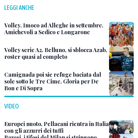
LEGGI ANCHE
Volley. Imoco ad Alleghe in settembre.
Amichevoli a Sedico e Longarone
Volley serie A2. Belluno, si sblocca Azab,
roster quasi al completo
Camignada poi sie refuge baciata dal
sole sotto le Tre Cime. Gloria per De
Bon e Di Sopra
VIDEO
Europei nuoto, Pellacani rientra in Italia
con gli azzurri dei tuffi
Baresi, i tifosi del Milan si stringono