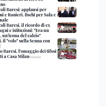
ano
ali Baresi: applausi per
i e Ranieri, fischi per Sala e
nale
li Baresi, il ricordo di ex
ni e istituzioni: "Era un
 un'icona del calcio"
, il "volo" sulla Senna con
l
 Baresi, l'omaggio dei tifosi
ti a Casa Milan