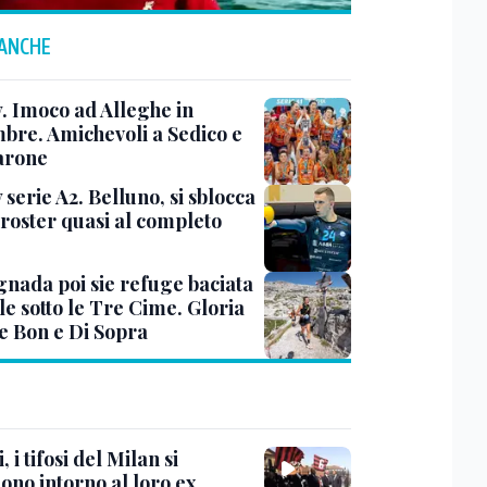
 ANCHE
y. Imoco ad Alleghe in
mbre. Amichevoli a Sedico e
arone
 serie A2. Belluno, si sblocca
 roster quasi al completo
nada poi sie refuge baciata
le sotto le Tre Cime. Gloria
e Bon e Di Sopra
, i tifosi del Milan si
ono intorno al loro ex