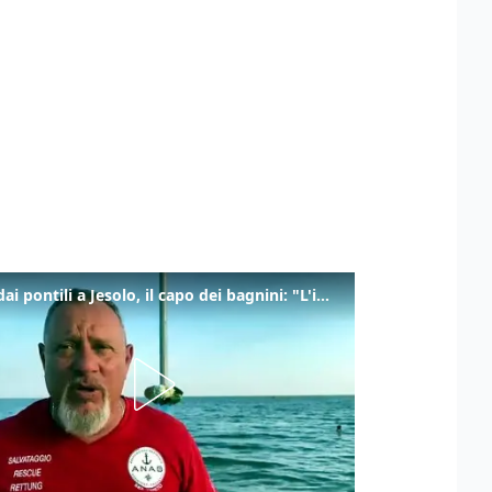
Tuffi dai pontili a Jesolo, il capo dei bagnini: "L'impegno di tutti per evitare altre tragedie"