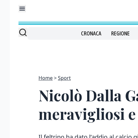
CRONACA
REGIONE
Home
Sport
Nicolò Dalla G
meravigliosi e
Il feltrino ha dato l’addio al calci