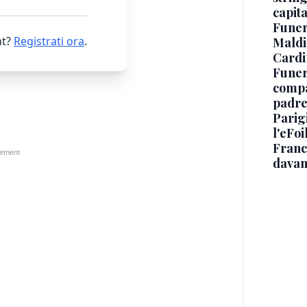
capit
Funer
t?
Registrati ora
.
Maldin
Cardi
Funera
compag
padre,
Parigi
l'eFoi
Franco
davan