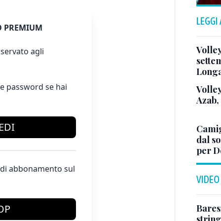
LEGGI
 PREMIUM
Volle
servato agli
sette
Long
e password se hai
Volley
Azab,
EDI
Camig
dal so
per D
te di abbonamento sul
VIDEO
Baresi
OP
string