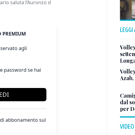
ario saluta l’Auronzo d
LEGGI
 PREMIUM
Volle
servato agli
sette
Long
e password se hai
Volley
Azab,
EDI
Camig
dal so
per D
te di abbonamento sul
VIDEO