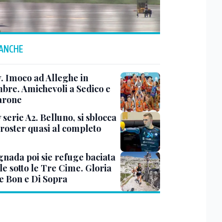
 ANCHE
y. Imoco ad Alleghe in
mbre. Amichevoli a Sedico e
arone
 serie A2. Belluno, si sblocca
 roster quasi al completo
nada poi sie refuge baciata
le sotto le Tre Cime. Gloria
e Bon e Di Sopra