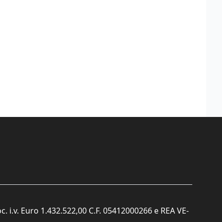
c. i.v. Euro 1.432.522,00 C.F. 05412000266 e REA VE-