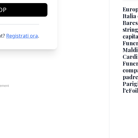
Europe
OP
Italia
Baresi
string
t?
Registrati ora
.
capit
Funer
Maldin
Cardi
Funera
compag
padre,
Parigi
l'eFoi