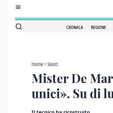
CRONACA
REGIONE
Home
Sport
Mister De Mari
unici». Su di l
Il tecnico ha ricostruito