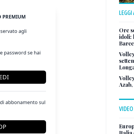
LEGGI
 PREMIUM
Ore so
servato agli
idoli:
Barce
e password se hai
Volle
sette
Long
EDI
Volley
Azab,
te di abbonamento sul
VIDEO
OP
Europe
Italia