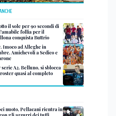
 ANCHE
tto il sole per 90 secondi di
 l'amabile follia per il
llona conquista Buttrio
y. Imoco ad Alleghe in
mbre. Amichevoli a Sedico e
arone
 serie A2. Belluno, si sblocca
 roster quasi al completo
i nuoto, Pellacani rientra in
 con gli azzurri dei tuffi