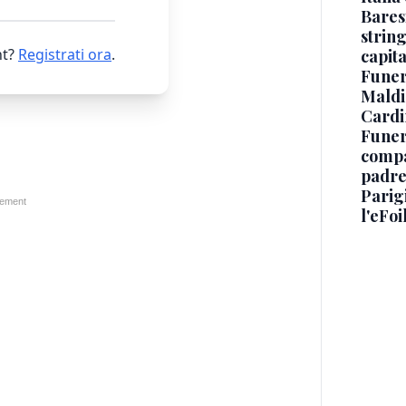
Baresi
string
t?
Registrati ora
.
capit
Funer
Maldin
Cardi
Funera
compag
padre,
Parigi
l'eFoi