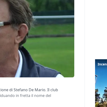
zione di Stefano De Mario. Il club
duando in fretta il nome del