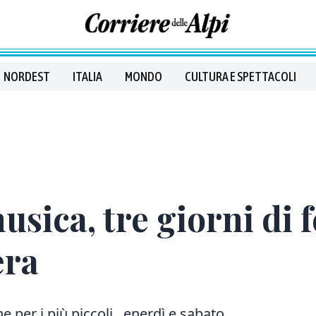
NORDEST
ITALIA
MONDO
CULTURA E SPETTACOLI
sica, tre giorni di f
era
 per i più piccoli. enerdì
e sabato