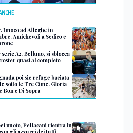
 ANCHE
y. Imoco ad Alleghe in
mbre. Amichevoli a Sedico e
arone
 serie A2. Belluno, si sblocca
 roster quasi al completo
nada poi sie refuge baciata
le sotto le Tre Cime. Gloria
e Bon e Di Sopra
i nuoto, Pellacani rientra in
 con gli azzurri dei tuffi