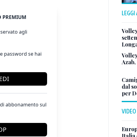
LEGGI
 PREMIUM
Volle
servato agli
sette
Long
e password se hai
Volley
Azab,
EDI
Camig
dal so
per D
te di abbonamento sul
VIDEO
Europe
OP
Italia