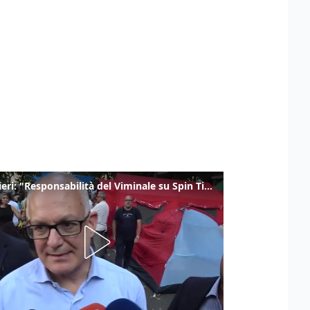
Gualtieri: "Responsabilità del Viminale su Spin Time? La posizione dei partiti è nota"