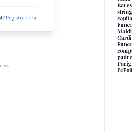
Baresi
string
t?
Registrati ora
.
capit
Funer
Maldin
Cardi
Funera
compag
padre,
Parigi
l'eFoi