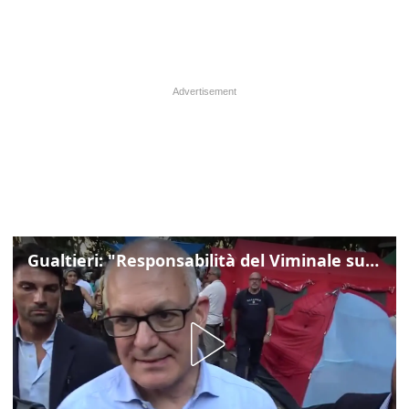
Gualtieri: "Responsabilità del Viminale su Spin Time? La posizione dei partiti è nota"