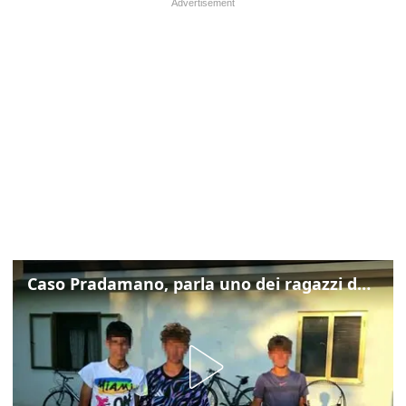
Caso Pradamano, parla uno dei ragazzi denunciati per la limonata: "Volevo anche aiutare i miei"