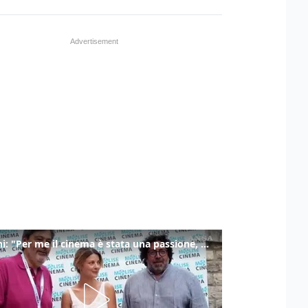
Ronchi: "Per me il cinema è stata una passione, monografia dedicata è un bel regalo"