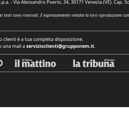
p.a. - Via Alessandro Poerio, 34, 30171 Venezia (VE). Cap. So
dei testi sono riservati. È espressamente vietata la loro riproduzione co
o clienti è a tua completa disposizione.
 una mail a
servizioclienti@grupponem.it
.
iva sulla raccolta
Le tue preferenze relative alla priva