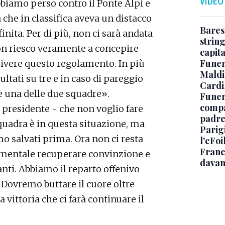
VIDEO
biamo perso contro il Ponte Alpi e
che in classifica aveva un distacco
Baresi
nita. Per di più, non ci sarà andata
string
non riesco veramente a concepire
capit
Funer
ivere questo regolamento. In più
Maldin
tati su tre e in caso di pareggio
Cardi
e una delle due squadre».
Funera
compag
l presidente - che non voglio fare
padre,
quadra è in questa situazione, ma
Parigi
mo salvati prima. Ora non ci resta
l'eFoi
Franco
amentale recuperare convinzione e
davan
ti. Abbiamo il reparto offenivo
. Dovremo buttare il cuore oltre
a vittoria che ci farà continuare il