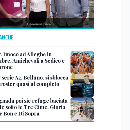
 ANCHE
y. Imoco ad Alleghe in
mbre. Amichevoli a Sedico e
arone
 serie A2. Belluno, si sblocca
 roster quasi al completo
nada poi sie refuge baciata
le sotto le Tre Cime. Gloria
e Bon e Di Sopra