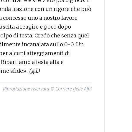
contratte e si è visto poco gioco. Il
econda frazione con un rigore che può
ha concesso uno a nostro favore
uscita a reagire e poco dopo
olpo di testa. Credo che senza quel
bilmente incanalata sullo 0-0. Un
 per alcuni atteggiamenti di
ipartiamo a testa alta e
ime sfide».
(g.l.)
Riproduzione riservata © Corriere delle Alpi