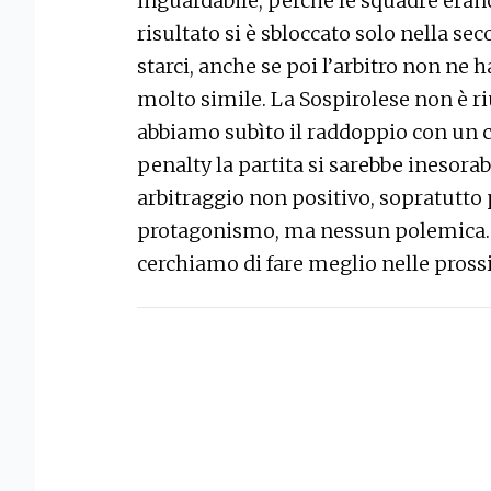
inguardabile, perchè le squadre erano 
risultato si è sbloccato solo nella s
starci, anche se poi l’arbitro non ne 
molto simile. La Sospirolese non è ri
abbiamo subìto il raddoppio con un c
penalty la partita si sarebbe inesora
arbitraggio non positivo, sopratutto
protagonismo, ma nessun polemica. R
cerchiamo di fare meglio nelle pross