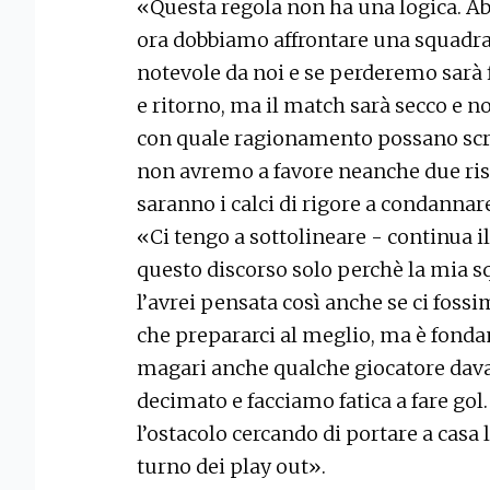
«Questa regola non ha una logica. Ab
ora dobbiamo affrontare una squadra 
notevole da noi e se perderemo sarà fi
e ritorno, ma il match sarà secco e 
con quale ragionamento possano scr
non avremo a favore neanche due risul
saranno i calci di rigore a condannar
«Ci tengo a sottolineare - continua i
questo discorso solo perchè la mia s
l’avrei pensata così anche se ci fossi
che prepararci al meglio, ma è fond
magari anche qualche giocatore davan
decimato e facciamo fatica a fare gol
l’ostacolo cercando di portare a casa l
turno dei play out».