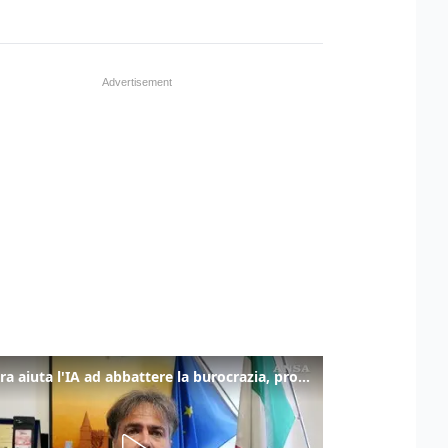
La fibra aiuta l'IA ad abbattere la burocrazia, progetto pilota in Veneto