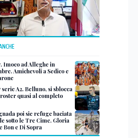
 ANCHE
y. Imoco ad Alleghe in
mbre. Amichevoli a Sedico e
arone
 serie A2. Belluno, si sblocca
 roster quasi al completo
nada poi sie refuge baciata
le sotto le Tre Cime. Gloria
e Bon e Di Sopra