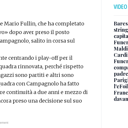
VIDEO
Baresi
ore Mario Fullin, che ha completato
string
o» dopo aver preso il posto
capit
Campagnolo, salito in corsa sul
Funer
Maldin
Cardi
te centrando i play-off per il
Funera
uadra rinnovata, perché rispetto
compag
padre,
agazzi sono partiti e altri sono
Parigi
squadra con Campagnolo ha fatto
l'eFoi
are continuità a due anni e mezzo di
Franco
davan
ancora preso una decisione sul suo