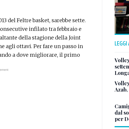
13 del Feltre basket, sarebbe sette.
consecutive infilato tra febbraio e
ltante della stagione della Joint
LEGGI
 agli ottavi. Per fare un passo in
ndo a dove migliorare, il primo
Volle
sette
Long
Volley
Azab,
Camig
dal so
per D