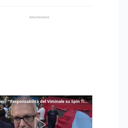
Gualtieri: "Responsabilità del Viminale su Spin Time? La posizione dei partiti è nota"