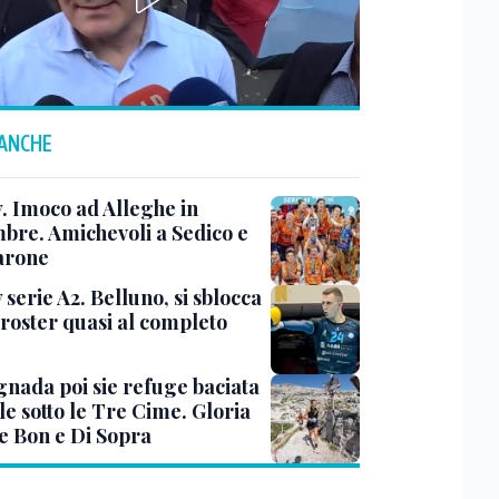
 ANCHE
y. Imoco ad Alleghe in
mbre. Amichevoli a Sedico e
arone
 serie A2. Belluno, si sblocca
 roster quasi al completo
nada poi sie refuge baciata
le sotto le Tre Cime. Gloria
e Bon e Di Sopra