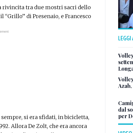
rivincita tra due mostri sacri dello
 il “Grillo” di Presenaio, e Francesco
LEGGI
Volle
sette
Long
Volley
Azab,
Camig
dal so
per D
i sempre, si era sfidati, in bicicletta,
1992. Allora De Zolt, che era ancora