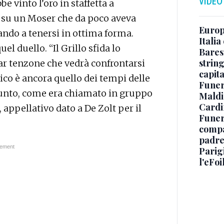
VIDEO
e vinto l’oro in staffetta a
 su un Moser che da poco aveva
Europe
ndo a tenersi in ottima forma.
Italia
quel duello. “Il Grillo sfida lo
Baresi
string
lar tenzone che vedrà confrontarsi
capit
tico è ancora quello dei tempi delle
Funer
ppunto, come era chiamato in gruppo
Maldin
Cardi
, appellativo dato a De Zolt per il
Funera
compag
padre,
Parigi
l'eFoi