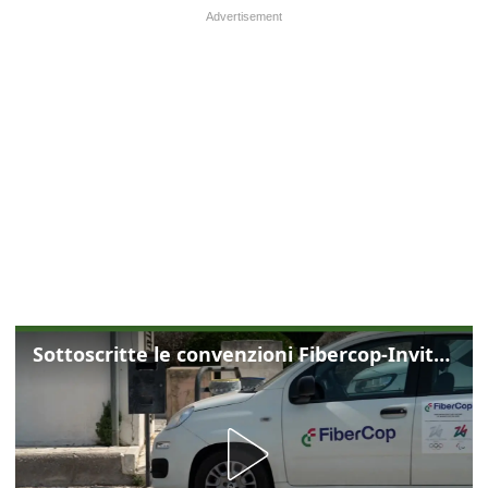
Sottoscritte le convenzioni Fibercop-Invitalia, fibra ottica per 477 mila civici