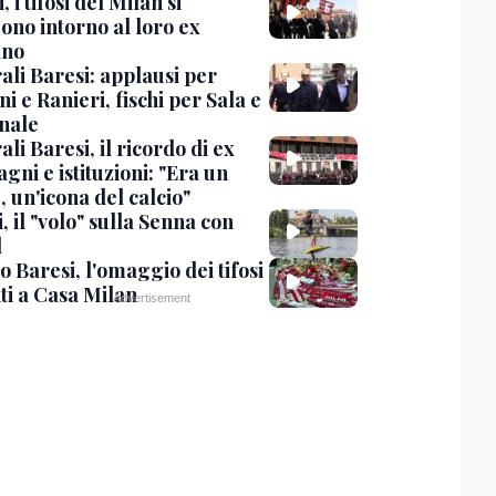
, i tifosi del Milan si
ono intorno al loro ex
ano
ali Baresi: applausi per
i e Ranieri, fischi per Sala e
nale
li Baresi, il ricordo di ex
ni e istituzioni: "Era un
 un'icona del calcio"
, il "volo" sulla Senna con
l
 Baresi, l'omaggio dei tifosi
ti a Casa Milan