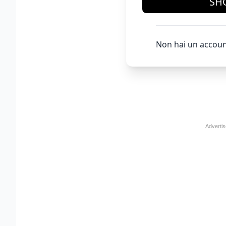
SH
Non hai un accoun