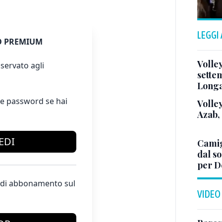
LEGGI
 PREMIUM
Volle
servato agli
sette
Long
e password se hai
Volley
Azab,
EDI
Camig
dal so
per D
te di abbonamento sul
VIDEO