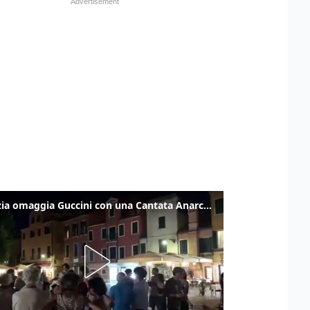
Venezia omaggia Guccini con una Cantata Anarchica in campo Santa Margherita