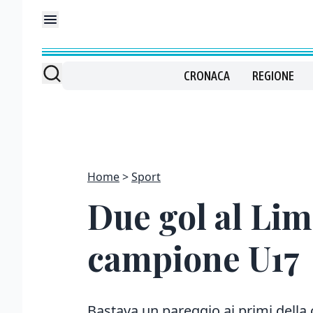
CRONACA
REGIONE
Home
Sport
Due gol al Li
campione U17
Bastava un pareggio ai primi della 