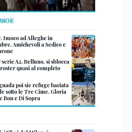
 ANCHE
y. Imoco ad Alleghe in
mbre. Amichevoli a Sedico e
arone
 serie A2. Belluno, si sblocca
 roster quasi al completo
nada poi sie refuge baciata
le sotto le Tre Cime. Gloria
e Bon e Di Sopra