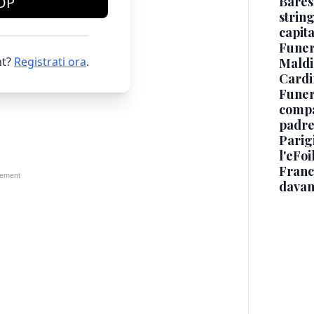
Baresi
OP
string
capit
Funer
t?
Registrati ora
.
Maldin
Cardi
Funera
compag
padre,
Parigi
l'eFoi
Franco
davan