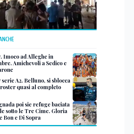
 ANCHE
y. Imoco ad Alleghe in
mbre. Amichevoli a Sedico e
arone
 serie A2. Belluno, si sblocca
 roster quasi al completo
nada poi sie refuge baciata
le sotto le Tre Cime. Gloria
e Bon e Di Sopra