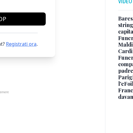
VIDEO
Baresi
OP
string
capit
Funer
t?
Registrati ora
.
Maldin
Cardi
Funera
compag
padre,
Parigi
l'eFoi
Franco
davan