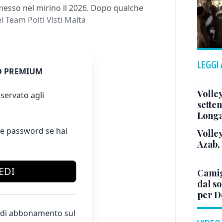
messo nel mirino il 2026. Dopo qualche
el Team Polti Visti Malta
LEGGI
 PREMIUM
Volle
servato agli
sette
Long
e password se hai
Volley
Azab,
EDI
Camig
dal so
per D
te di abbonamento sul