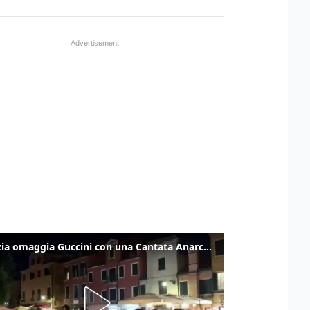
Venezia omaggia Guccini con una Cantata Anarchica in campo Santa Margherita