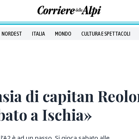
NORDEST
ITALIA
MONDO
CULTURA E SPETTACOLI
nsia di capitan Reolo
bato a Ischia»
 l’A2 è ad un passo. Si gioca sabato alle