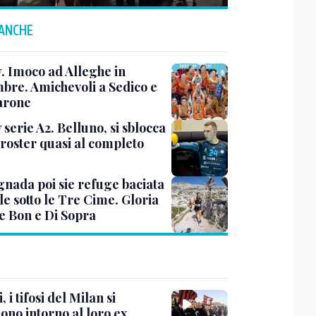
 ANCHE
y. Imoco ad Alleghe in
mbre. Amichevoli a Sedico e
arone
 serie A2. Belluno, si sblocca
 roster quasi al completo
nada poi sie refuge baciata
le sotto le Tre Cime. Gloria
e Bon e Di Sopra
, i tifosi del Milan si
ono intorno al loro ex