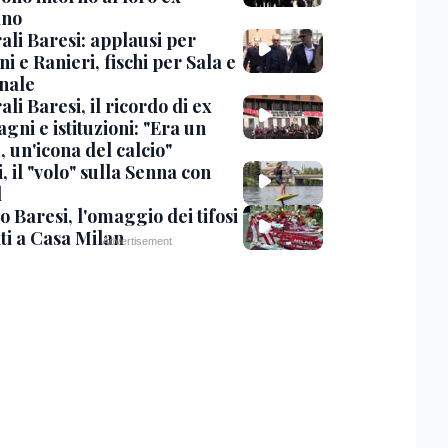
ano
ali Baresi: applausi per
i e Ranieri, fischi per Sala e
nale
li Baresi, il ricordo di ex
ni e istituzioni: "Era un
 un'icona del calcio"
, il "volo" sulla Senna con
l
 Baresi, l'omaggio dei tifosi
ti a Casa Milan