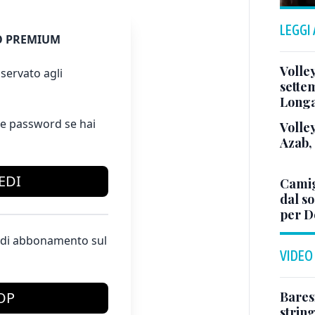
LEGGI
 PREMIUM
Volle
servato agli
sette
Long
e password se hai
Volley
Azab,
EDI
Camig
dal so
per D
te di abbonamento sul
VIDEO
Baresi
OP
string