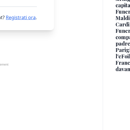
capit
Funer
t?
Registrati ora
.
Maldin
Cardi
Funera
compag
padre,
Parigi
l'eFoi
Franco
davan