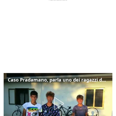
Caso Pradamano, parla uno dei ragazzi denunciati per la limonata: "Volevo anche aiutare i miei"