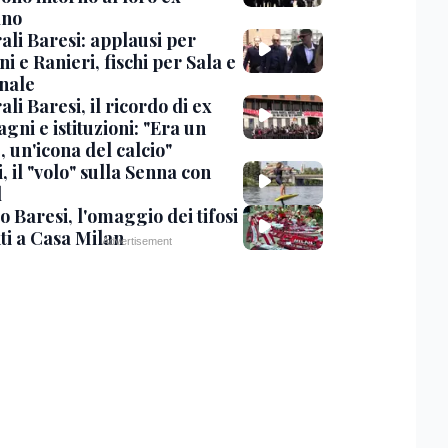
ano
ali Baresi: applausi per
i e Ranieri, fischi per Sala e
nale
li Baresi, il ricordo di ex
ni e istituzioni: "Era un
 un'icona del calcio"
, il "volo" sulla Senna con
l
 Baresi, l'omaggio dei tifosi
ti a Casa Milan