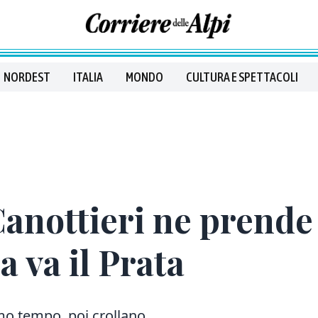
NORDEST
ITALIA
MONDO
CULTURA E SPETTACOLI
Canottieri ne prende 
a va il Prata
mo tempo, poi crollano.