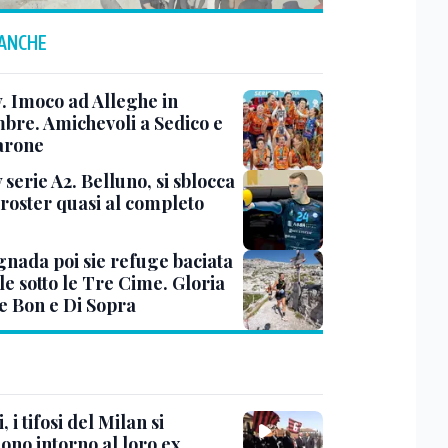
 ANCHE
y. Imoco ad Alleghe in
mbre. Amichevoli a Sedico e
arone
 serie A2. Belluno, si sblocca
 roster quasi al completo
nada poi sie refuge baciata
le sotto le Tre Cime. Gloria
e Bon e Di Sopra
, i tifosi del Milan si
ono intorno al loro ex