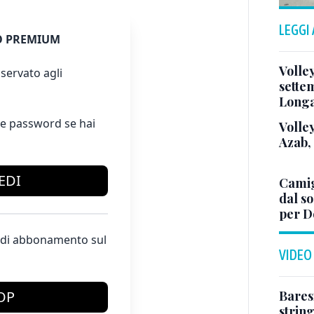
LEGGI
 PREMIUM
Volle
servato agli
sette
Long
e password se hai
Volley
Azab,
EDI
Camig
dal so
per D
te di abbonamento sul
VIDEO
Baresi
OP
string