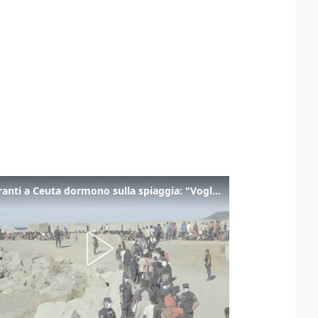
I migranti a Ceuta dormono sulla spiaggia: "Vogliamo entrare in Europa"