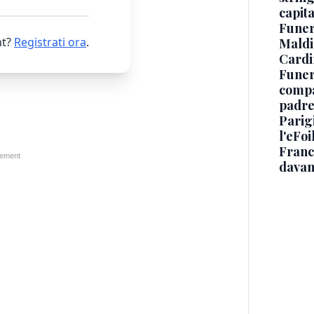
capit
Funer
t?
Registrati ora
.
Maldin
Cardi
Funera
compag
padre,
Parigi
l'eFoi
Franco
davan