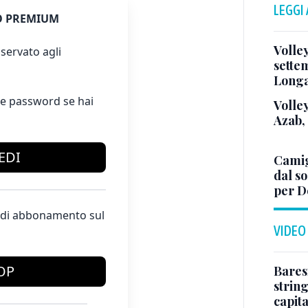
LEGGI
 PREMIUM
Volle
servato agli
sette
Long
e password se hai
Volley
Azab,
EDI
Camig
dal so
per D
te di abbonamento sul
VIDEO
OP
Baresi
string
capit