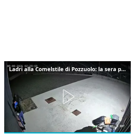
Ladri alla Comelstile di Pozzuolo: la sera prima il tentato furto a Buja, ecco le immagini