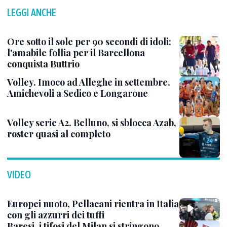
LEGGI ANCHE
Ore sotto il sole per 90 secondi di idoli:
l'amabile follia per il Barcellona
conquista Buttrio
Volley. Imoco ad Alleghe in settembre.
Amichevoli a Sedico e Longarone
Volley serie A2. Belluno, si sblocca Azab,
roster quasi al completo
VIDEO
Europei nuoto, Pellacani rientra in Italia
con gli azzurri dei tuffi
Baresi, i tifosi del Milan si stringono