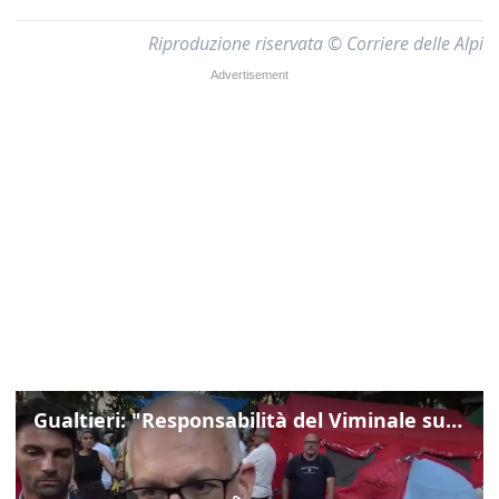
Riproduzione riservata © Corriere delle Alpi
Gualtieri: "Responsabilità del Viminale su Spin Time? La posizione dei partiti è nota"