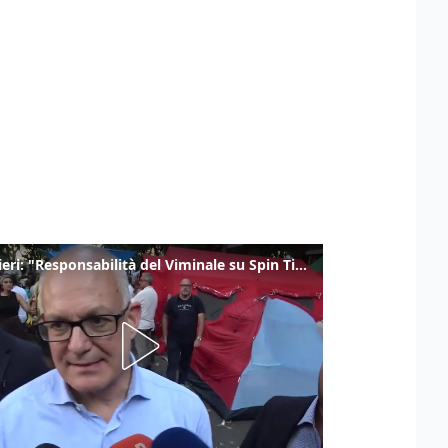
Gualtieri: "Responsabilità del Viminale su Spin Time? La posizione dei partiti è nota"