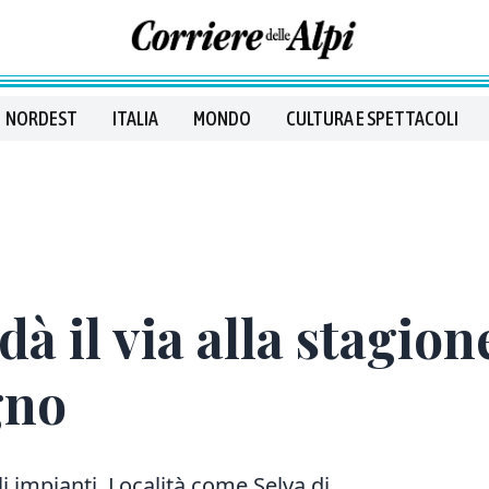
NORDEST
ITALIA
MONDO
CULTURA E SPETTACOLI
à il via alla stagione
gno
i impianti. Località come Selva di