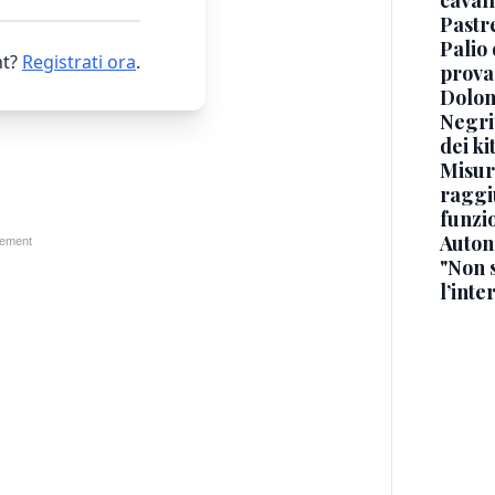
cavall
Pastr
Palio 
t?
Registrati ora
.
prova
Dolomi
Negrit
dei ki
Misur
raggi
funzio
Auton
"Non 
l’inte