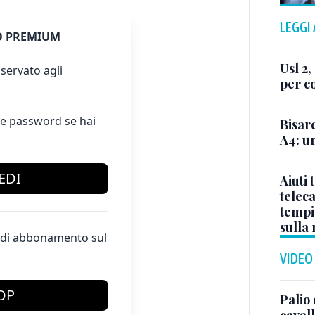
LEGGI
 PREMIUM
Usl 2,
servato agli
per c
e password se hai
Bisar
A4: un
EDI
Aiuti 
telec
tempi:
sulla
te di abbonamento sul
VIDEO
OP
Palio 