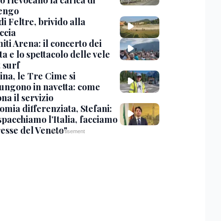
o rievocano la carica di
engo
di Feltre, brivido alla
ccia
ti Arena: il concerto dei
a e lo spettacolo delle vele
t surf
ina, le Tre Cime si
ungono in navetta: come
na il servizio
omia differenziata, Stefani:
spacchiamo l’Italia, facciamo
resse del Veneto"