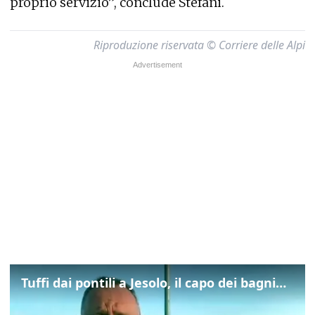
proprio servizio”, conclude Stefani.
Riproduzione riservata © Corriere delle Alpi
Tuffi dai pontili a Jesolo, il capo dei bagnini: "L'impegno di tutti per evitare altre tragedie"