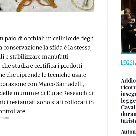
paio di occhiali in celluloide degli
a conservazione la sfida è la stessa,
li e stabilizzare manufatti
LEGGI
 che studia e certifica i prodotti
ne che riprende le tecniche usate
Addio 
llaborazione con Marco Samadelli,
ricor
io delle mummie di Eurac Research di
inseg
legge
ici restaurati sono stati collocati in
Caval
ntrollate.
duran
turist
Auton