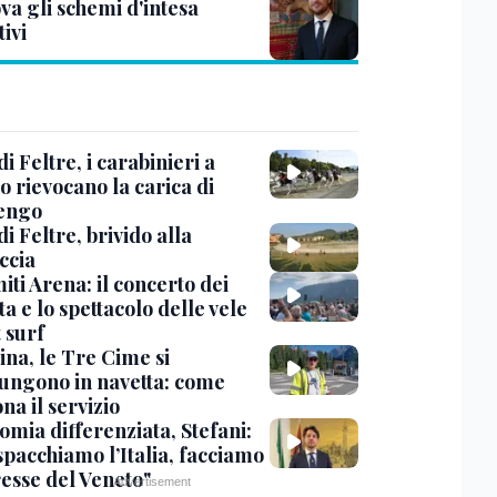
va gli schemi d'intesa
tivi
di Feltre, i carabinieri a
o rievocano la carica di
engo
di Feltre, brivido alla
ccia
ti Arena: il concerto dei
a e lo spettacolo delle vele
t surf
ina, le Tre Cime si
ungono in navetta: come
na il servizio
omia differenziata, Stefani:
spacchiamo l’Italia, facciamo
resse del Veneto"