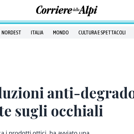
NORDEST
ITALIA
MONDO
CULTURA E SPETTACOLI
uzioni anti-degrado
 sugli occhiali
ca i prodotti ottici, ha avviato una