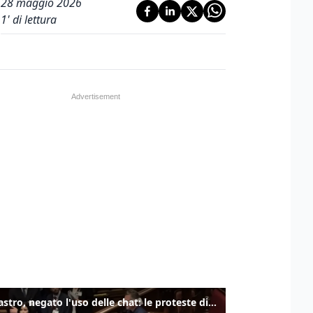
28 maggio 2026
1
' di lettura
Delmastro, negato l'uso delle chat: le proteste di Avs e M5s