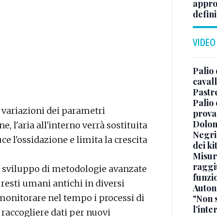
appro
defini
VIDEO
Palio 
cavall
Pastr
Palio 
 variazioni dei parametri
prova
Dolomi
, l'aria all'interno verrà sostituita
Negrit
ce l'ossidazione e limita la crescita
dei ki
Misur
raggi
 sviluppo di metodologie avanzate
funzio
resti umani antichi in diversi
Auton
è monitorare nel tempo i processi di
"Non 
l’inte
 raccogliere dati per nuovi