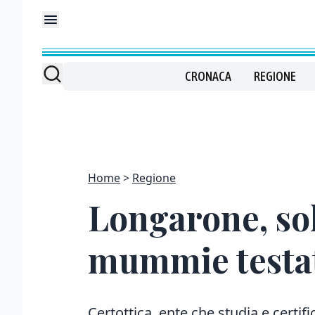
CRONACA
REGIONE
Home
Regione
Longarone, sol
mummie testate
Certottica, ente che studia e certifi