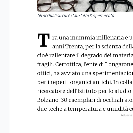
Gli occhiali su cui è stato fatto l'esperimento
T
ra una mummia millenaria e un 
anni Trenta, per la scienza dell
cioè rallentare il degrado dei materia
fragili. Certottica, l'ente di Longarone
ottici, ha avviato una sperimentazio
per i reperti organici antichi. In co
ricercatore dell'Istituto per lo stud
Bolzano, 30 esemplari di occhiali stor
due teche a temperatura e umidità co