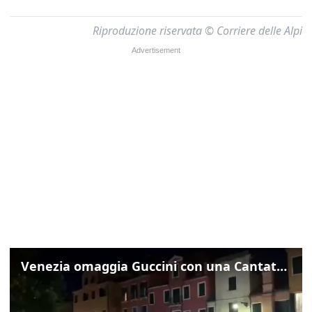
Riproduzione riservata © Corriere delle Alpi
Venezia omaggia Guccini con una Cantata Anarchica in campo Santa Margherita