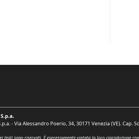
S.p.a.
p.a. - Via Alessandro Poerio, 34, 30171 Venezia (VE). Cap. So
dei testi sono riservati. È espressamente vietata la loro riproduzione co