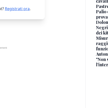
cavall
Pastr
t?
Registrati ora
.
Palio 
prova
Dolomi
Negrit
dei ki
Misur
raggi
funzio
Auton
"Non 
l’inte