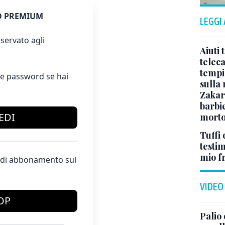
 PREMIUM
LEGGI
servato agli
Aiuti 
telec
tempi:
e password se hai
sulla
Zakari
barbie
EDI
morto
Tuffi 
testi
mio fr
te di abbonamento sul
VIDEO
OP
Palio 