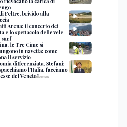
o rievocano la carica di
engo
di Feltre, brivido alla
ccia
ti Arena: il concerto dei
a e lo spettacolo delle vele
t surf
ina, le Tre Cime si
ungono in navetta: come
na il servizio
omia differenziata, Stefani:
spacchiamo l’Italia, facciamo
resse del Veneto"