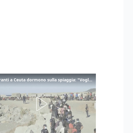
I migranti a Ceuta dormono sulla spiaggia: "Vogliamo entrare in Europa"