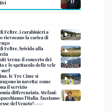
tivi
di Feltre, i carabinieri a
o rievocano la carica di
engo
di Feltre, brivido alla
ccia
ti Arena: il concerto dei
a e lo spettacolo delle vele
t surf
ina, le Tre Cime si
ungono in navetta: come
na il servizio
omia differenziata, Stefani:
spacchiamo l’Italia, facciamo
resse del Veneto"