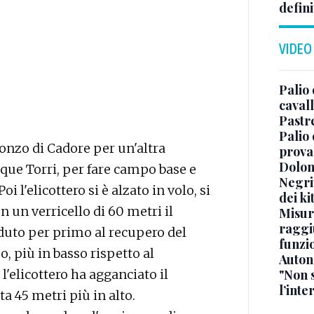
defini
VIDEO
Palio 
cavall
Pastr
Palio 
ronzo di Cadore per un'altra
prova
Dolomi
nque Torri, per fare campo base e
Negrit
i l'elicottero si è alzato in volo, si
dei ki
n un verricello di 60 metri il
Misur
raggi
eduto per primo al recupero del
funzio
, più in basso rispetto al
Auton
'elicottero ha agganciato il
"Non 
l’inte
a 45 metri più in alto.