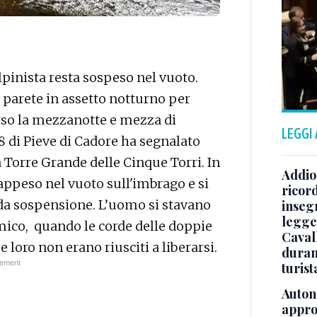
lpinista resta sospeso nel vuoto.
 parete in assetto notturno per
erso la mezzanotte e mezza di
LEGGI
8 di Pieve di Cadore ha segnalato
a Torre Grande delle Cinque Torri. In
Addio 
 appeso nel vuoto sull'imbrago e si
ricor
da sospensione. L’uomo si stavano
inseg
legge
ico, quando le corde delle doppie
Caval
e loro non erano riusciti a liberarsi.
duran
turist
Auton
appro