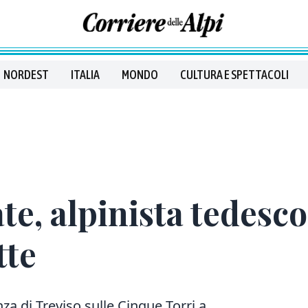
NORDEST
ITALIA
MONDO
CULTURA E SPETTACOLI
te, alpinista tedesc
tte
za di Treviso sulle Cinque Torri a