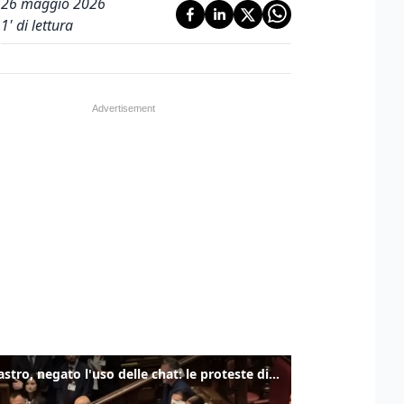
26 maggio 2026
1
' di lettura
Delmastro, negato l'uso delle chat: le proteste di Avs e M5s