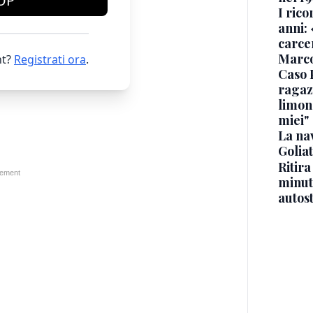
OP
I rico
anni: 
carce
Marc
t?
Registrati ora
.
Caso 
ragaz
limona
miei"
La na
Golia
Ritira
minuti
autos