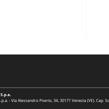
S.p.a.
p.a. - Via Alessandro Poerio, 34, 30171 Venezia (VE). Cap. So