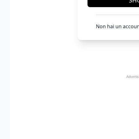
SH
Non hai un accoun