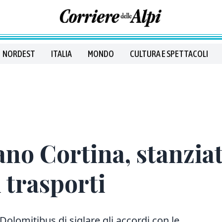
NORDEST
ITALIA
MONDO
CULTURA E SPETTACOLI
no Cortina, stanziat
 trasporti
olomitibus di siglare gli accordi con le