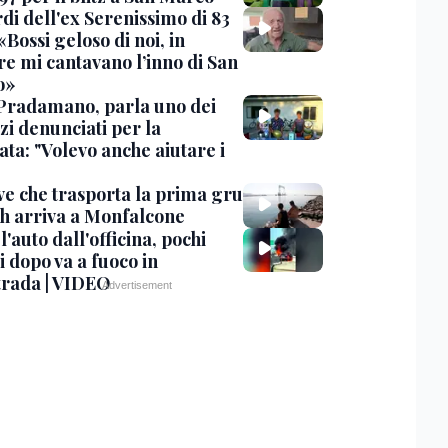
rdi dell'ex Serenissimo di 83
«Bossi geloso di noi, in
re mi cantavano l’inno di San
o»
Pradamano, parla uno dei
zi denunciati per la
ta: "Volevo anche aiutare i
ve che trasporta la prima gru
th arriva a Monfalcone
 l'auto dall'officina, pochi
 dopo va a fuoco in
trada | VIDEO