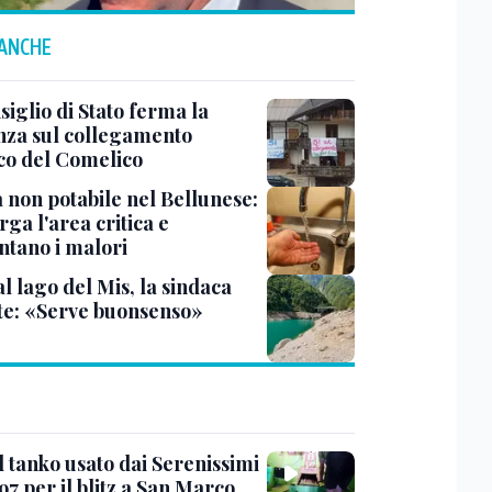
 ANCHE
siglio di Stato ferma la
nza sul collegamento
ico del Comelico
 non potabile nel Bellunese:
arga l'area critica e
tano i malori
al lago del Mis, la sindaca
te: «Serve buonsenso»
l tanko usato dai Serenissimi
97 per il blitz a San Marco