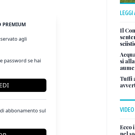
LEGGI
 PREMIUM
Il Con
sente
servato agli
sciist
Acqua
e password se hai
si all
aumen
Tuffi 
EDI
avver
VIDEO
te di abbonamento sul
Ecco i
nel 19