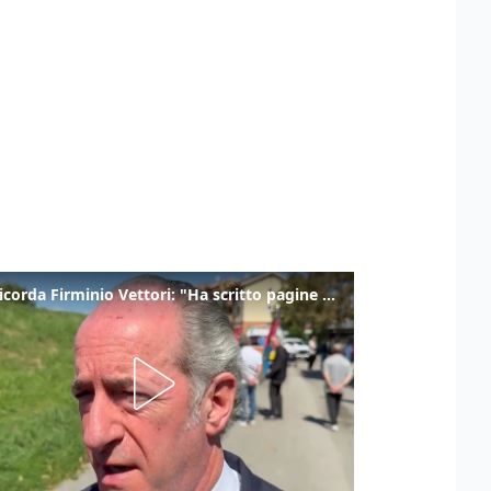
Zaia ricorda Firminio Vettori: "Ha scritto pagine di storia del nostro territorio"