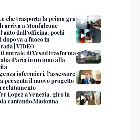
ve che trasporta la prima gru
th arriva a Monfalcone
 l'auto dall'officina, pochi
 dopo va a fuoco in
trada | VIDEO
, il murale di Vesod trasforma
mba d'aria in un inno alla
ita
enza infermieri, l'assessore
a presenta il nuovo progetto
l reclutamento
er Lopez a Venezia, giro in
la cantando Madonna