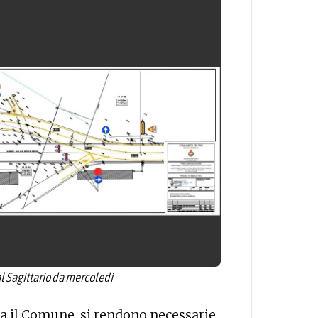
 al Sagittario da mercoledì
da il Comune, si rendono necessarie