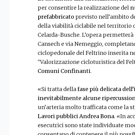
per consentire la realizzazione del
n
prefabbricato
previsto nell’ambito d
della viabilità ciclabile nel territor
Celarda-Busche. L’opera permetterà d
Cansech e via Nemeggio, completando 
ciclopedonale del Feltrino inserita n
“Valorizzazione cicloturistica del Fel
Comuni Confinanti
.
«Si tratta della
fase più delicata del
inevitabilmente alcune ripercussioni
un’arteria molto trafficata come la st
Lavori pubblici Andrea Bona
. «In a
esecutrici sono state individuate mod
consentano di contenere il più possib