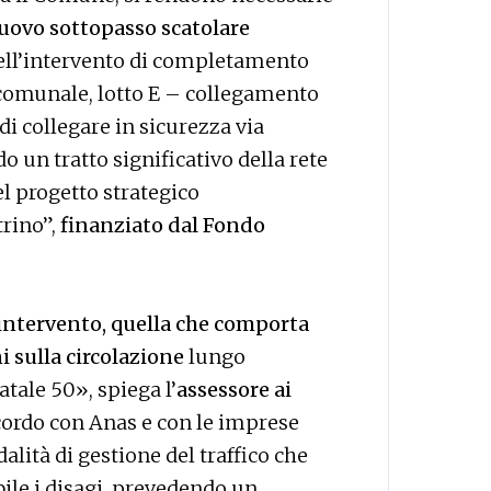
uovo sottopasso scatolare
ell’intervento di completamento
io comunale, lotto E – collegamento
i collegare in sicurezza via
un tratto significativo della rete
el progetto strategico
trino”,
finanziato dal Fondo
l’intervento, quella che comporta
 sulla circolazione
lungo
atale 50», spiega l’
assessore ai
ccordo con Anas e con le imprese
alità di gestione del traffico che
ile i disagi, prevedendo un