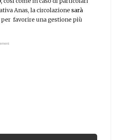
,
così come in caso di particolari
rativa Anas, la circolazione
sarà
, per favorire una gestione più