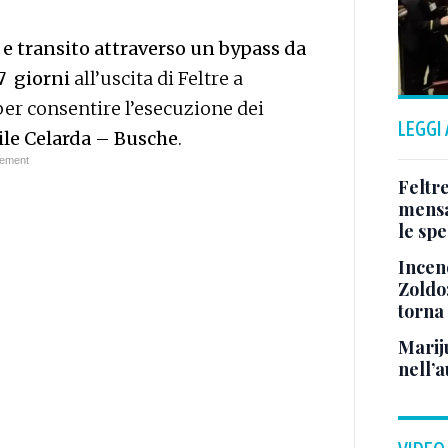
 e transito attraverso un bypass da
7 giorni
all’uscita di Feltre a
per consentire l’esecuzione dei
LEGGI
bile Celarda – Busche
.
Feltr
mensa
le sp
Incen
Zoldo:
torna
Marij
nell’a