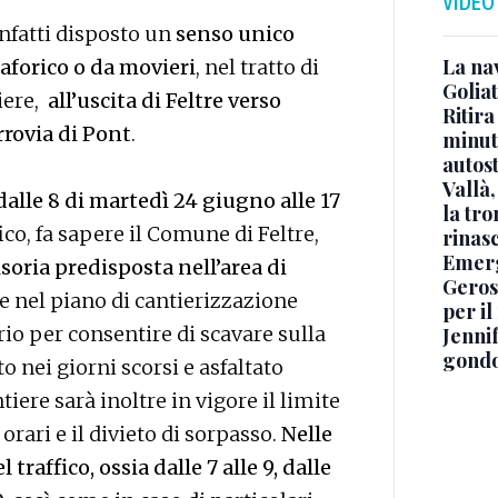
VIDEO
nfatti disposto un
senso unico
La na
aforico o da movieri
, nel tratto di
Golia
tiere,
all’uscita di Feltre verso
Ritira
errovia di Pont
.
minuti
autos
Vallà
dalle 8 di martedì 24 giugno alle 17
la tro
ico, fa sapere il Comune di Feltre,
rinasc
Emerg
isoria predisposta nell’area di
Geros
te nel piano di cantierizzazione
per i
io per consentire di scavare sulla
Jennif
gondo
o nei giorni scorsi e asfaltato
tiere sarà inoltre in vigore il limite
rari e il divieto di sorpasso.
Nelle
traffico, ossia dalle 7 alle 9, dalle