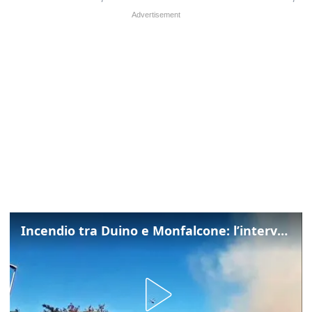
Incendio tra Duino e Monfalcone: l’intervento dei vigili del fuoco