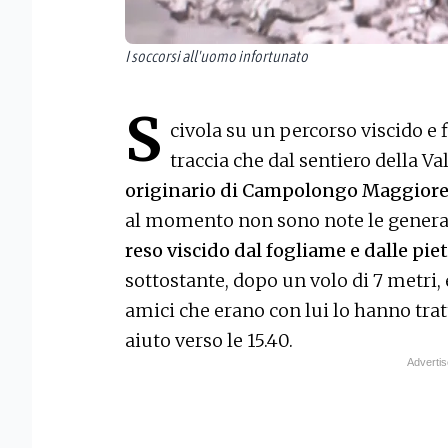
I soccorsi all'uomo infortunato
S
civola su un percorso viscido e 
traccia che dal sentiero della V
originario di Campolongo Maggior
al momento non sono note le genera
reso viscido dal fogliame e dalle pie
sottostante, dopo un volo di 7 metri, e
amici che erano con lui lo hanno trat
aiuto verso le 15.40.