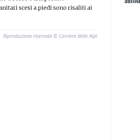
autos
anitari scesi a piedi sono risaliti ai
Riproduzione riservata © Corriere delle Alpi