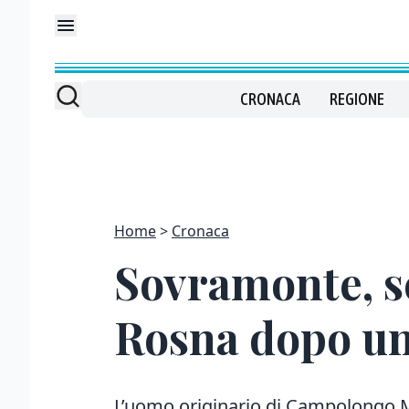
CRONACA
REGIONE
Home
Cronaca
Sovramonte, sc
Rosna dopo un 
L’uomo originario di Campolongo M