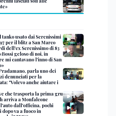
enni lasciati soli alle
te»
l tanko usato dai Serenissimi
97 per il blitz a San Marco
rdi dell'ex Serenissimo di 83
«Bossi geloso di noi, in
re mi cantavano l’inno di San
o»
Pradamano, parla uno dei
zi denunciati per la
ta: "Volevo anche aiutare i
ve che trasporta la prima gru
th arriva a Monfalcone
 l'auto dall'officina, pochi
 dopo va a fuoco in