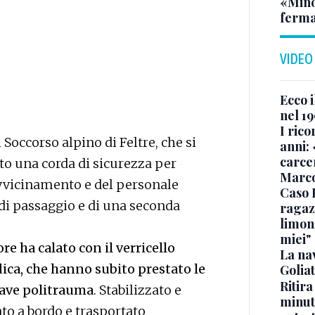
«Minor
ferma
VIDEO
Ecco i
nel 19
I rico
 Soccorso alpino di Feltre, che si
anni: 
carce
ato una corda di sicurezza per
Marc
 avvicinamento e del personale
Caso 
di passaggio e di una seconda
ragaz
limona
miei"
re ha calato con il verricello
La na
ica, che hanno subito prestato le
Golia
Ritira
rave politrauma
. Stabilizzato e
minuti
ato a bordo e trasportato