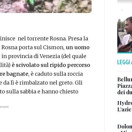
finisce nel torrente Rosna. Presa la
al Rosna porta sul Cismon,
un uomo
e
in provincia di Venezia (del quale
LEGGI
lità)
è scivolato sul ripido percorso
tre bagnate
, è caduto sulla roccia
Bellu
 da lì è rimbalzato nel greto. Gli
Piazza
to sulla sabbia e hanno chiesto
dei du
Hydro
L’azi
Dolom