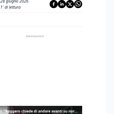
28 giugno 2026
1
' di lettura
Salvini: "Roggero chiede di andare avanti su norma anti-risarcimenti"